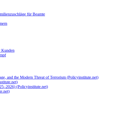
milienzuschläge für Beamte
mmern
er Kunden
ampf
ge, and the Modern Threat of Terrorism (Policyinstitute.net)
titute.net)
5–2026) (Policyinstitute.net)
e.net)