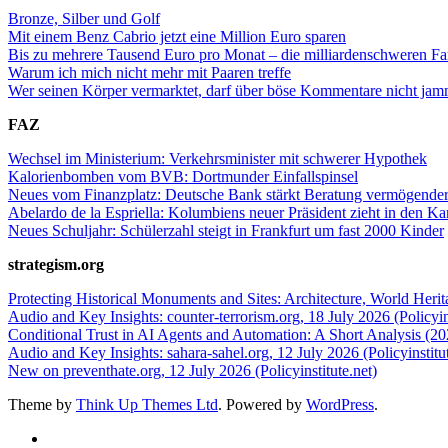
Bronze, Silber und Golf
Mit einem Benz Cabrio jetzt eine Million Euro sparen
Bis zu mehrere Tausend Euro pro Monat – die milliardenschweren Fa
Warum ich mich nicht mehr mit Paaren treffe
Wer seinen Körper vermarktet, darf über böse Kommentare nicht ja
FAZ
Wechsel im Ministerium: Verkehrsminister mit schwerer Hypothek
Kalorienbomben vom BVB: Dortmunder Einfallspinsel
Neues vom Finanzplatz: Deutsche Bank stärkt Beratung vermögend
Abelardo de la Espriella: Kolumbiens neuer Präsident zieht in den K
Neues Schuljahr: Schülerzahl steigt in Frankfurt um fast 2000 Kinder
strategism.org
Protecting Historical Monuments and Sites: Architecture, World Herita
Audio and Key Insights: counter-terrorism.org, 18 July 2026 (Policyins
Conditional Trust in AI Agents and Automation: A Short Analysis (202
Audio and Key Insights: sahara-sahel.org, 12 July 2026 (Policyinstitut
New on preventhate.org, 12 July 2026 (Policyinstitute.net)
Theme by
Think Up Themes Ltd
. Powered by
WordPress
.