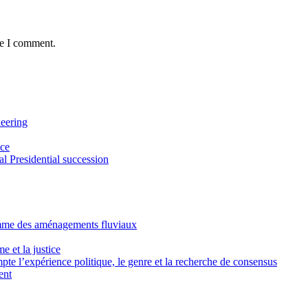
me I comment.
neering
ice
l Presidential succession
emme des aménagements fluviaux
e et la justice
pte l’expérience politique, le genre et la recherche de consensus
ent