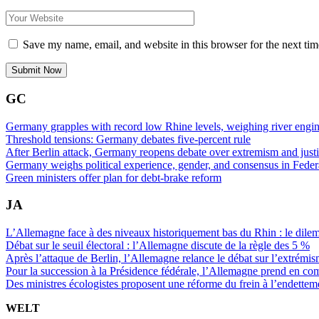
Save my name, email, and website in this browser for the next ti
GC
Germany grapples with record low Rhine levels, weighing river engi
Threshold tensions: Germany debates five-percent rule
After Berlin attack, Germany reopens debate over extremism and just
Germany weighs political experience, gender, and consensus in Federa
Green ministers offer plan for debt-brake reform
JA
L’Allemagne face à des niveaux historiquement bas du Rhin : le dil
Débat sur le seuil électoral : l’Allemagne discute de la règle des 5 %
Après l’attaque de Berlin, l’Allemagne relance le débat sur l’extrémism
Pour la succession à la Présidence fédérale, l’Allemagne prend en com
Des ministres écologistes proposent une réforme du frein à l’endettem
WELT