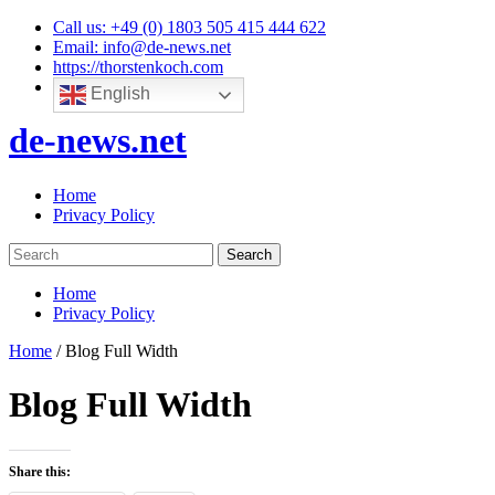
Skip
Call us: +49 (0) 1803 505 415 444 622
to
Email: info@de-news.net
content
https://thorstenkoch.com
English
de-news.net
Home
Privacy Policy
Home
Privacy Policy
Home
/
Blog Full Width
Blog Full Width
Share this: